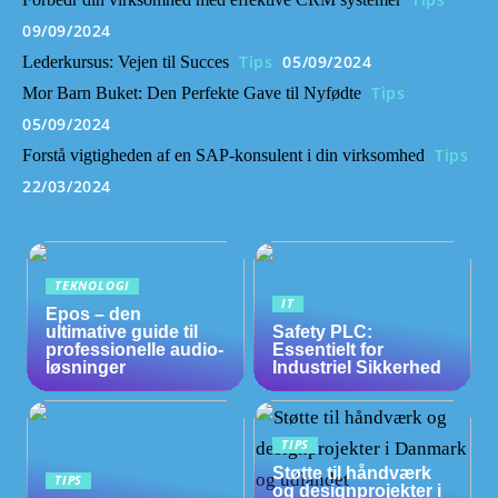
09/09/2024
Tips
05/09/2024
Lederkursus: Vejen til Succes
Tips
Mor Barn Buket: Den Perfekte Gave til Nyfødte
05/09/2024
Tips
Forstå vigtigheden af en SAP-konsulent i din virksomhed
22/03/2024
TEKNOLOGI
IT
Epos – den
ultimative guide til
Safety PLC:
professionelle audio-
Essentielt for
løsninger
Industriel Sikkerhed
TIPS
Støtte til håndværk
TIPS
og designprojekter i