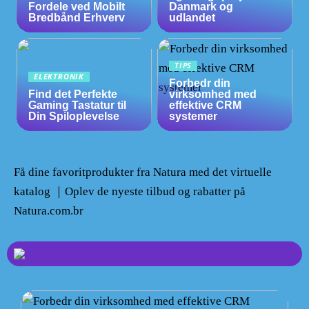
Fordele ved Mobilt
Danmark og
Bredbånd Erhverv
udlandet
TIPS
ELEKTRONIK
Forbedr din
Find det Perfekte
virksomhed med
Gaming Tastatur til
effektive CRM
Din Spiloplevelse
systemer
Få dine favoritprodukter fra Natura med det virtuelle
katalog ｜Oplev de nyeste tilbud og rabatter på
Natura.com.br