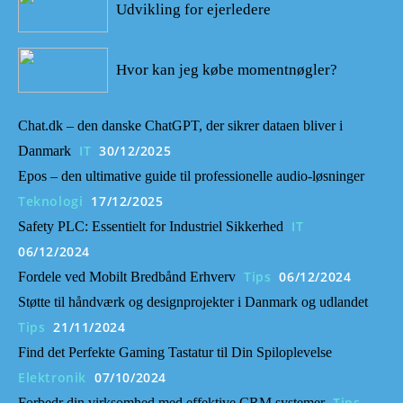
Udvikling for ejerledere
27/05/2022
Hvor kan jeg købe momentnøgler?
Chat.dk – den danske ChatGPT, der sikrer dataen bliver i
IT
30/12/2025
Danmark
Epos – den ultimative guide til professionelle audio-løsninger
Teknologi
17/12/2025
IT
Safety PLC: Essentielt for Industriel Sikkerhed
06/12/2024
Tips
06/12/2024
Fordele ved Mobilt Bredbånd Erhverv
Støtte til håndværk og designprojekter i Danmark og udlandet
Tips
21/11/2024
Find det Perfekte Gaming Tastatur til Din Spiloplevelse
Elektronik
07/10/2024
Tips
Forbedr din virksomhed med effektive CRM systemer