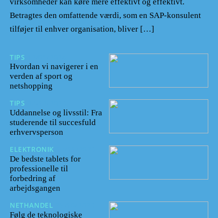
virksomheder kan køre mere effektivt og effektivt.
Betragtes den omfattende værdi, som en SAP-konsulent
tilføjer til enhver organisation, bliver […]
TIPS
12/01/2024
Hvordan vi navigerer i en
verden af sport og
netshopping
TIPS
08/12/2023
Uddannelse og livsstil: Fra
studerende til succesfuld
erhvervsperson
ELEKTRONIK
17/11/2023
De bedste tablets for
professionelle til
forbedring af
arbejdsgangen
NETHANDEL
25/10/2023
Følg de teknologiske