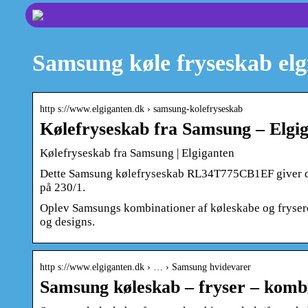
Samsung køle fryseskab elg
http s://www.elgiganten.dk › samsung-kolefryseskab
Kølefryseskab fra Samsung – Elgi
Kølefryseskab fra Samsung | Elgiganten
Dette Samsung kølefryseskab RL34T775CB1EF giver din
på 230/1.
Oplev Samsungs kombinationer af køleskabe og frysere 
og designs.
http s://www.elgiganten.dk › … › Samsung hvidevarer
Samsung køleskab – fryser – kombi