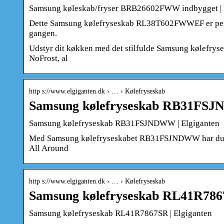
Samsung køleskab/fryser BRB26602FWW indbygget | 
Dette Samsung kølefryseskab RL38T602FWWEF er perfekt 
gangen.
Udstyr dit køkken med det stilfulde Samsung kølefr
NoFrost, al
http s://www.elgiganten.dk › … › Kølefryseskab
Samsung kølefryseskab RB31FSJ
Samsung kølefryseskab RB31FSJNDWW | Elgiganten
Med Samsung kølefryseskabet RB31FSJNDWW har du plad
All Around
http s://www.elgiganten.dk › … › Kølefryseskab
Samsung kølefryseskab RL41R786
Samsung kølefryseskab RL41R7867SR | Elgiganten