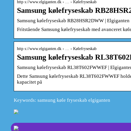
http s://www.elgiganten.dk › … › Kølefryseskab
Samsung kølefryseskab RB28HSR
Samsung kølefryseskab RB28HSR2DWW | Elgiganten
Fritstående Samsung kølefryseskab med avanceret køle
http s://www.elgiganten.dk › … › Kølefryseskab
Samsung kølefryseskab RL38T60
Samsung kølefryseskab RL38T602FWWEF | Elgigante
Dette Samsung kølefryseskab RL38T602FWWEF holder ef
kapacitet på
Keywords: samsung køle fryseskab elgiganten