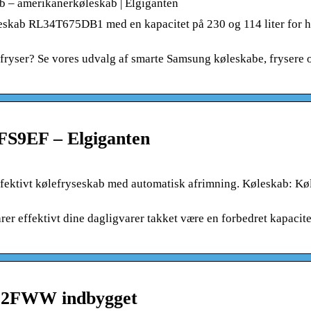
b – amerikanerkøleskab | Elgiganten
eskab RL34T675DB1 med en kapacitet på 230 og 114 liter for h
en fryser? Se vores udvalg af smarte Samsung køleskabe, frysere 
FS9EF – Elgiganten
tivt kølefryseskab med automatisk afrimning. Køleskab: Køl
 effektivt dine dagligvarer takket være en forbedret kapacit
602FWW indbygget