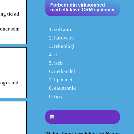
Forbedr din virksomhed
med effektive CRM systemer
ng tid ad
ioner som
software
hardware
teknologi
it
web
nethandel
hjemmet
logi samt
elektronik
tips
Få dine favoritprodukter fra Natura