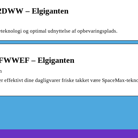
2DWW – Elgiganten
teknologi og optimal udnyttelse af opbevaringsplads.
2FWWEF – Elgiganten
n
fektivt dine dagligvarer friske takket være SpaceMax-tekno