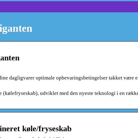
iganten
ganten
e dagligvarer optimale opbevaringsbetingelser takket være e
(kølefryseskab), udviklet med den nyeste teknologi i en række
neret køle/fryseskab