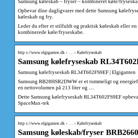
Samsung køleskab – fryser – kombineret køle/fryseska
Opbevar dine dagligvarer med dette Samsung kølefrys
køleskab og fry.
Leder du efter et stilfuldt og praktisk køleskab eller 
kombinerede køle/fryseskabe.
http s://www.elgiganten.dk › … › Kølefryseskab
Samsung kølefryseskab RL34T602
Samsung kølefryseskab RL34T602FS9EF | Elgiganten
Samsung RB28HSR2DWW er et rummeligt og energieffek
en nettovolumen på 213 liter og …
Dette Samsung kølefryseskab RL34T602FS9EF opbevarer
SpaceMax-tek
http s://www.elgiganten.dk › … › Kølefryseskab
Samsung køleskab/fryser BRB26