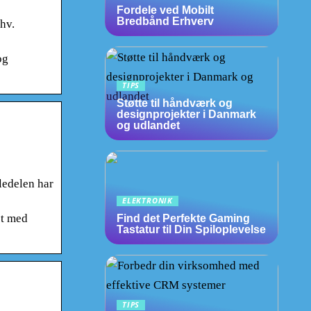
Fordele ved Mobilt
Bredbånd Erhverv
hv.
og
TIPS
Støtte til håndværk og
designprojekter i Danmark
og udlandet
edelen har
ELEKTRONIK
et med
Find det Perfekte Gaming
Tastatur til Din Spiloplevelse
TIPS