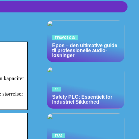
TEKNOLOGI
Epos – den ultimative guide
til professionelle audio-
løsninger
n kapacitet
IT
 størrelser
Safety PLC: Essentielt for
Industriel Sikkerhed
TIPS