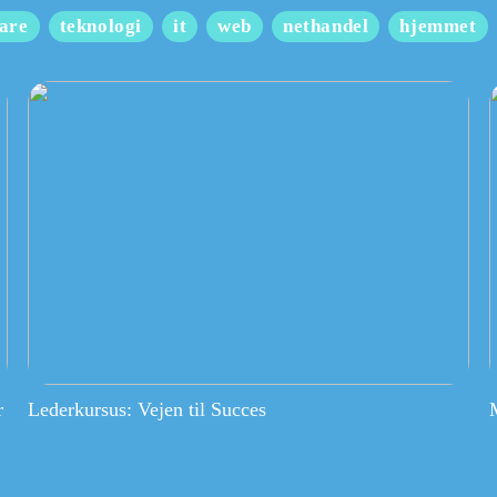
are
teknologi
it
web
nethandel
hjemmet
r
Lederkursus: Vejen til Succes