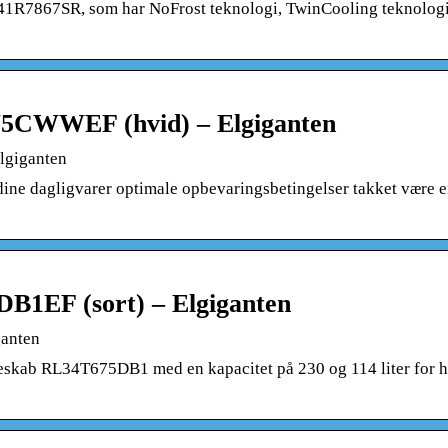
41R7867SR, som har NoFrost teknologi, TwinCooling teknolog
75CWWEF (hvid) – Elgiganten
lgiganten
e dagligvarer optimale opbevaringsbetingelser takket være e
B1EF (sort) – Elgiganten
ganten
eskab RL34T675DB1 med en kapacitet på 230 og 114 liter for h