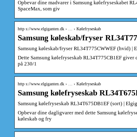
Opbevar dine madvarer i Samsung kølefryseskabet RL
SpaceMax, som giv
http s://www.elgiganten.dk › … › Kølefryseskab
Samsung køleskab/fryser RL34T7
Samsung køleskab/fryser RL34T775CWWEF (hvid) | E
Dette Samsung kølefryseskab RL34T775CB1EF giver din
på 230/1
http s://www.elgiganten.dk › … › Kølefryseskab
Samsung kølefryseskab RL34T675D
Samsung kølefryseskab RL34T675DB1EF (sort) | Elgi
Opbevar dine dagligvarer med dette Samsung kølefrys
køleskab og fry