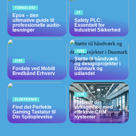
TEKNOLOGI
IT
Epos – den
ultimative guide til
Safety PLC:
professionelle audio-
Essentielt for
løsninger
Industriel Sikkerhed
TIPS
Støtte til håndværk
TIPS
og designprojekter i
Fordele ved Mobilt
Danmark og
Bredbånd Erhverv
udlandet
TIPS
ELEKTRONIK
Forbedr din
Find det Perfekte
virksomhed med
Gaming Tastatur til
effektive CRM
Din Spiloplevelse
systemer