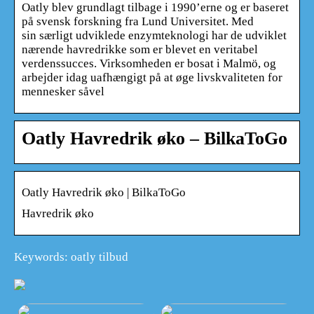
Oatly blev grundlagt tilbage i 1990’erne og er baseret
på svensk forskning fra Lund Universitet. Med
sin særligt udviklede enzymteknologi har de udviklet
nærende havredrikke som er blevet en veritabel
verdenssucces. Virksomheden er bosat i Malmö, og
arbejder idag uafhængigt på at øge livskvaliteten for
mennesker såvel
Oatly Havredrik øko – BilkaToGo
Oatly Havredrik øko | BilkaToGo
Havredrik øko
Keywords: oatly tilbud