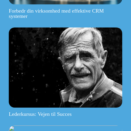
Forbedr din virksomhed med effektive CRM
systemer
Lederkursus: Vejen til Succes