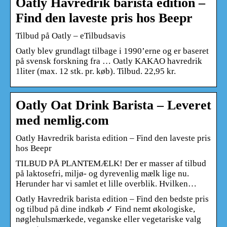
Oatly Havredrik barista edition –
Find den laveste pris hos Beepr
Tilbud på Oatly – eTilbudsavis
Oatly blev grundlagt tilbage i 1990’erne og er baseret
på svensk forskning fra … Oatly KAKAO havredrik
1liter (max. 12 stk. pr. køb). Tilbud. 22,95 kr.
Oatly Oat Drink Barista – Leveret
med nemlig.com
Oatly Havredrik barista edition – Find den laveste pris
hos Beepr
TILBUD PÅ PLANTEMÆLK! Der er masser af tilbud
på laktosefri, miljø- og dyrevenlig mælk lige nu.
Herunder har vi samlet et lille overblik. Hvilken…
Oatly Havredrik barista edition – Find den bedste pris
og tilbud på dine indkøb ✓ Find nemt økologiske,
nøglehulsmærkede, veganske eller vegetariske valg