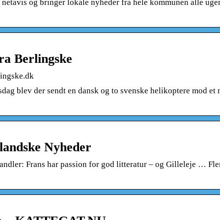
netavis og bringer lokale nyheder fra hele kommunen alle uge
fra Berlingske
lingske.dk
orsdag blev der sendt en dansk og to svenske helikoptere mod et
landske Nyheder
ler: Frans har passion for god litteratur – og Gilleleje … Fl