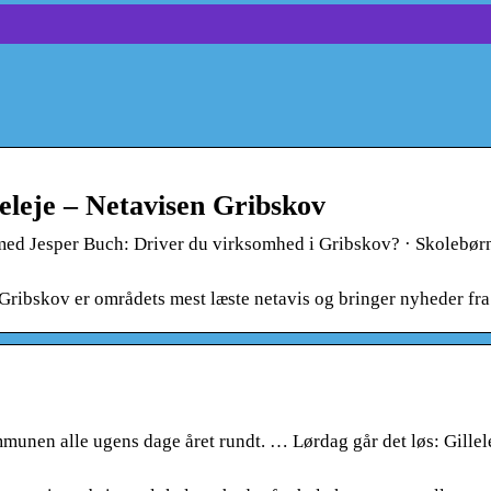
leleje – Netavisen Gribskov
e med Jesper Buch: Driver du virksomhed i Gribskov? · Skoleb
 Gribskov er områdets mest læste netavis og bringer nyheder fra 
munen alle ugens dage året rundt. … Lørdag går det løs: Gillel