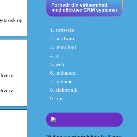
Forbedr din virksomhed
med effektive CRM systemer
getarisk og
software
hardware
teknologi
it
web
nethandel
rhverv |
hjemmet
elektronik
rhverv |
tips
Få dine favoritprodukter fra Natura