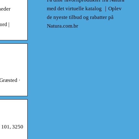
med det virtuelle katalog ｜Oplev
heder
de nyeste tilbud og rabatter på
ord |
Natura.com.br
 Græsted ·
j 101, 3250