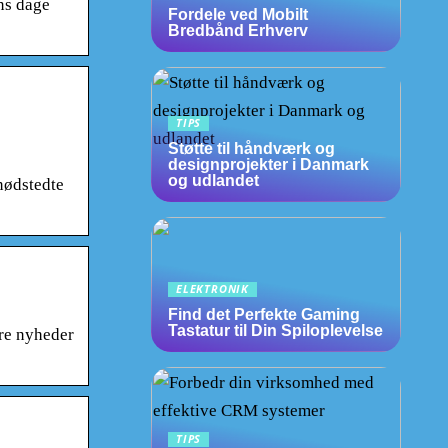
ns dage
Fordele ved Mobilt
Bredbånd Erhverv
TIPS
Støtte til håndværk og
designprojekter i Danmark
og udlandet
 nødstedte
ELEKTRONIK
Find det Perfekte Gaming
Tastatur til Din Spiloplevelse
ere nyheder
TIPS