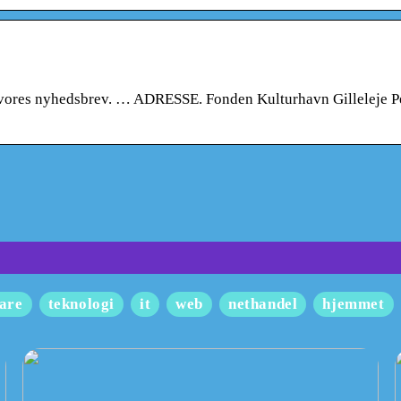
ores nyhedsbrev. … ADRESSE. Fonden Kulturhavn Gilleleje P
are
teknologi
it
web
nethandel
hjemmet