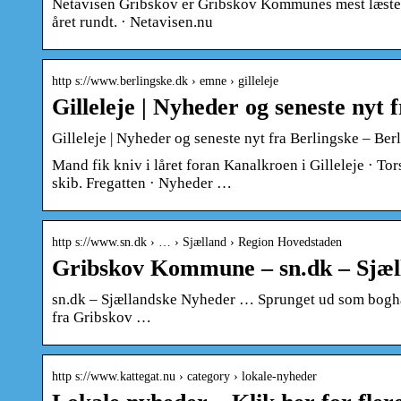
Netavisen Gribskov er Gribskov Kommunes mest læste 
året rundt. · Netavisen.nu
http s://www.berlingske.dk › emne › gilleleje
Gilleleje | Nyheder og seneste nyt 
Gilleleje | Nyheder og seneste nyt fra Berlingske – Ber
Mand fik kniv i låret foran Kanalkroen i Gilleleje · T
skib. Fregatten · Nyheder …
http s://www.sn.dk › … › Sjælland › Region Hovedstaden
Gribskov Kommune – sn.dk – Sjæl
sn.dk – Sjællandske Nyheder … Sprunget ud som boghand
fra Gribskov …
http s://www.kattegat.nu › category › lokale-nyheder