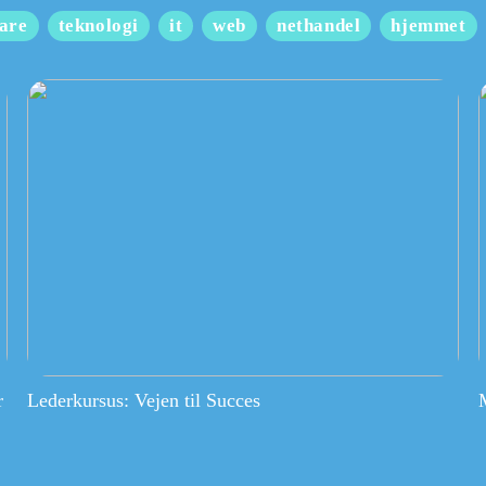
are
teknologi
it
web
nethandel
hjemmet
r
Lederkursus: Vejen til Succes