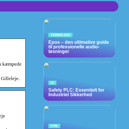
TEKNOLOGI
Epos – den ultimative guide
til professionelle audio-
løsninger
ørn kæmpede
Gilleleje.
IT
Safety PLC: Essentielt for
Industriel Sikkerhed
eje
TIPS