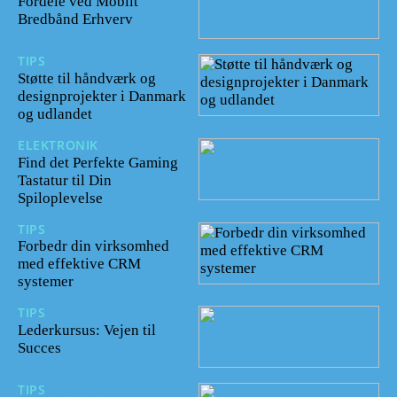
Fordele ved Mobilt
Bredbånd Erhverv
TIPS
21/11/2024
Støtte til håndværk og
designprojekter i Danmark
og udlandet
ELEKTRONIK
07/10/2024
Find det Perfekte Gaming
Tastatur til Din
Spiloplevelse
TIPS
09/09/2024
Forbedr din virksomhed
med effektive CRM
systemer
TIPS
05/09/2024
Lederkursus: Vejen til
Succes
TIPS
05/09/2024