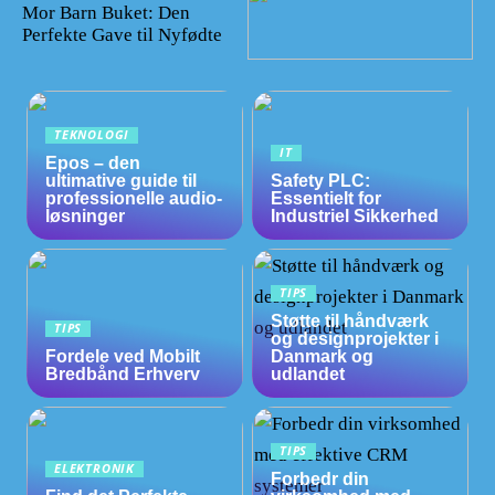
Mor Barn Buket: Den
Perfekte Gave til Nyfødte
TEKNOLOGI
IT
Epos – den
ultimative guide til
Safety PLC:
professionelle audio-
Essentielt for
løsninger
Industriel Sikkerhed
TIPS
Støtte til håndværk
TIPS
og designprojekter i
Fordele ved Mobilt
Danmark og
Bredbånd Erhverv
udlandet
TIPS
ELEKTRONIK
Forbedr din