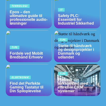
TEKNOLOGI
IT
Epos – den
ultimative guide til
Safety PLC:
professionelle audio-
Essentielt for
løsninger
Industriel Sikkerhed
TIPS
Støtte til håndværk
TIPS
og designprojekter i
Fordele ved Mobilt
Danmark og
Bredbånd Erhverv
udlandet
TIPS
ELEKTRONIK
Forbedr din
Find det Perfekte
virksomhed med
Gaming Tastatur til
effektive CRM
Din Spiloplevelse
systemer